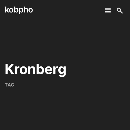
kobpho
Skip
to
content
Kronberg
TAG