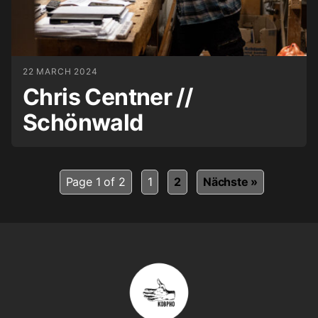
22 MARCH 2024
Chris Centner //
Schönwald
Page 1 of 2
1
2
Nächste »