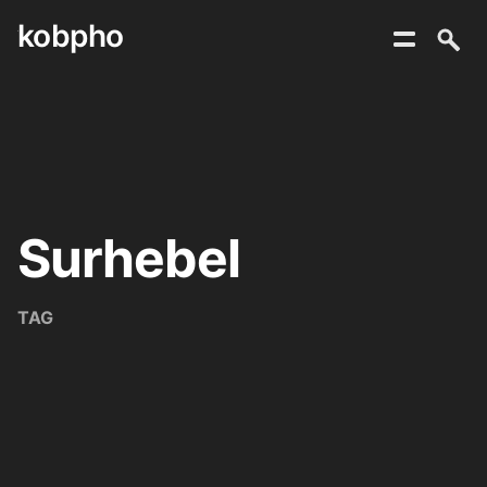
kobpho
Skip
to
content
Surhebel
TAG